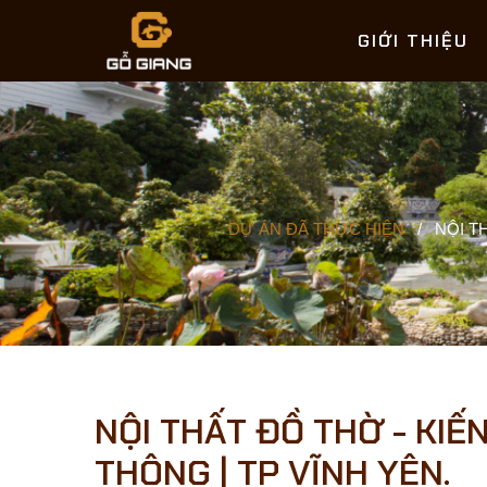
GIỚI THIỆU
DỰ ÁN ĐÃ THỰC HIỆN
/
NỘI T
NỘI THẤT ĐỒ THỜ - KIẾ
THÔNG | TP VĨNH YÊN.