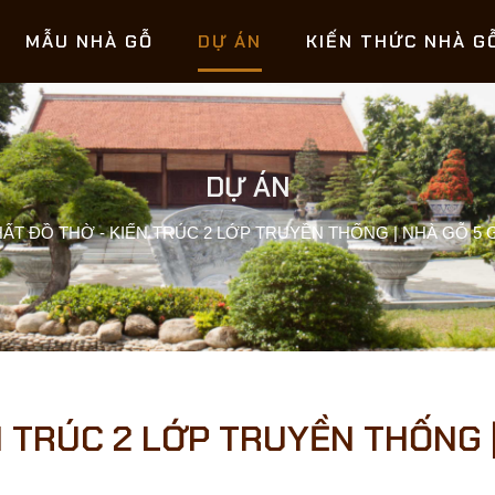
MẪU NHÀ GỖ
DỰ ÁN
KIẾN THỨC NHÀ G
DỰ ÁN
HẤT ĐỒ THỜ - KIẾN TRÚC 2 LỚP TRUYỀN THỐNG | NHÀ GỖ 5 G
N TRÚC 2 LỚP TRUYỀN THỐNG |