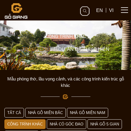
EN
VI
CÔNG TRÌNH KHÁC
TRANG CHỦ
/
DỰ ÁN ĐÃ THỰC HIỆN
Mẫu phòng thờ, lầu vọng cảnh, và các công trình kiến trúc gỗ
khác
TẤT CẢ
NHÀ GỖ MIỀN BẮC
NHÀ GỖ MIỀN NAM
CÔNG TRÌNH KHÁC
NHÀ CÓ GÓC ĐAO
NHÀ GỖ 5 GIAN