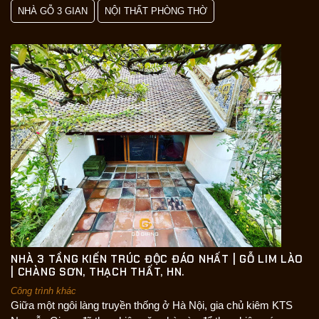
NHÀ GỖ 3 GIAN
NỘI THẤT PHÒNG THỜ
NHÀ 3 TẦNG KIẾN TRÚC ĐỘC ĐÁO NHẤT | GỖ LIM LÀO
| CHÀNG SƠN, THẠCH THẤT, HN.
Công trình khác
Giữa một ngôi làng truyền thống ở Hà Nội, gia chủ kiêm KTS