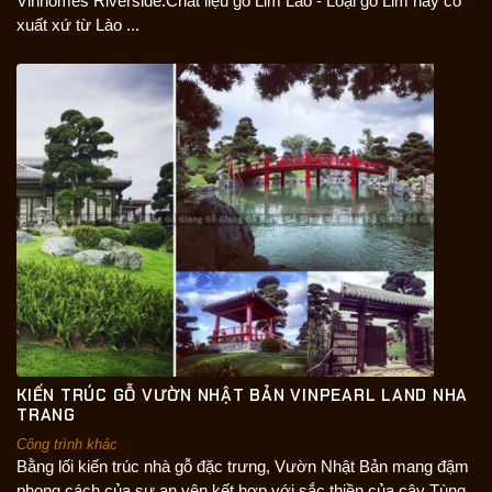
Vinhomes Riverside.Chất liệu gỗ Lim Lào - Loại gỗ Lim này có
xuất xứ từ Lào ...
KIẾN TRÚC GỖ VƯỜN NHẬT BẢN VINPEARL LAND NHA
TRANG
Công trình khác
Bằng lối kiến trúc nhà gỗ đặc trưng, Vườn Nhật Bản mang đậm
phong cách của sự an yên kết hợp với sắc thiền của cây Tùng