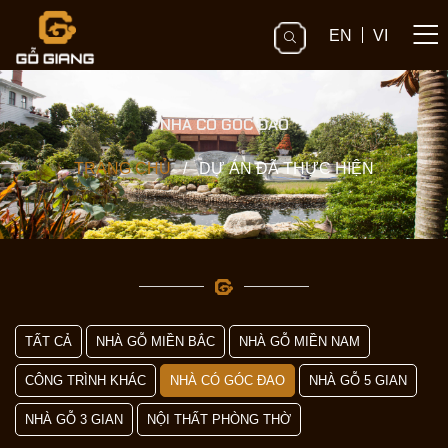
EN
VI
NHÀ CÓ GÓC ĐAO
TRANG CHỦ
/
DỰ ÁN ĐÃ THỰC HIỆN
TẤT CẢ
NHÀ GỖ MIỀN BẮC
NHÀ GỖ MIỀN NAM
CÔNG TRÌNH KHÁC
NHÀ CÓ GÓC ĐAO
NHÀ GỖ 5 GIAN
NHÀ GỖ 3 GIAN
NỘI THẤT PHÒNG THỜ