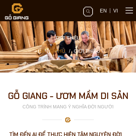
EN
VI
GIỚI THIỆU
TRANG CHỦ
/
GIỚI THIỆU
GỖ GIANG - ƯƠM MẦM DI SẢN
CÔNG TRÌNH MANG Ý NGHĨA ĐỜI NGƯỜI
TÌM ĐẾN AI ĐỂ THỰC HIỆN TÂM NGUYỆN ĐỜI