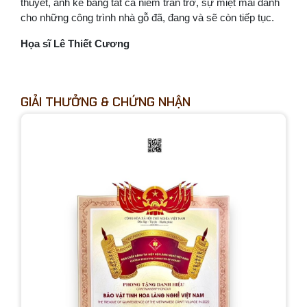
thuyết, anh kể bằng tất cả niềm trăn trở, sự miệt mài dành
cho những công trình nhà gỗ đã, đang và sẽ còn tiếp tục.
Họa sĩ Lê Thiết Cương
GIẢI THƯỞNG & CHỨNG NHẬN