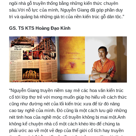
ngôi nhà gỗ truyền thống bằng những kiến thức chuyên
sâu.Với nỗ lực của mình, Nguyễn Giang đã góp phần duy
trì và quảng bá những giá trị của nền kiến trúc gỗ dân tộc.”
GS. TS KTS Hoàng Đạo Kính
“Nguyễn Giang truyền niềm say mê các hoa văn kiến trúc
cổ tới lớp thợ trẻ với mong muốn giúp họ hiểu về cách thức
cũng như đường nét của lối kiến trúc xưa để từ đó nâng
cao tay nghề của mình. Đó cũng là một cách lưu giữ những
nét tinh hoa của nghề mộc cổ truyền không bị mai một.Anh
không kể chuyện nhà cổ một cách khéo léo để chúng ta
phải ước ao về một vẻ đẹp của thế giới cổ tích hay truyền