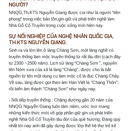
NGƯỜI?
NNQG,Th.KTS Nguyễn Giang được coi như là người “tiên
phong” trong việc bảo tồn,gìn giữ và phát triển nghề làm
Nhà Gỗ Cổ Truyền trong cuộc sống mới hiện nay.
SỰ NỐI NGHIỆP CỦA NGHỆ NHÂN QUỐC GIA,
TH.KTS NGUYỄN GIANG:
Sinh ra và lớn lên ở làng Chàng Sơn, một làng nghề có
truyền thống làm mộc truyền thống từ rất lâu đời (cách đây
từ 2300 ~2500 năm). Lịch sử làng “Chàng Sơn ”, nguyên
tên Nôm xưa của xã là làng “Chàng’’, được cho là bắt
nguồn từ tên một dụng cụ làm mộc cổ là đục Chàng Chảy.
Về sau, làng được gọi theo âm Hán Việt là ‘’Chàng Thôn’’,
rồi biến âm thành ‘’Chàng Sơn’’ như ngày nay.
- Nối tiếp truyền thống : Chặng đường gần 20 năm của
NNQG Nguyễn Giang luôn tâm niệm, ước mơ mang
những kiến thức mới về góp phần giữ gìn và phát triển
nghề Nhà Gỗ Cổ Truyền lâu đời của quê hương. Đáng quý
nhất tới nay anh đã gây dựng được lớp thế hệ thợ trẻ kế