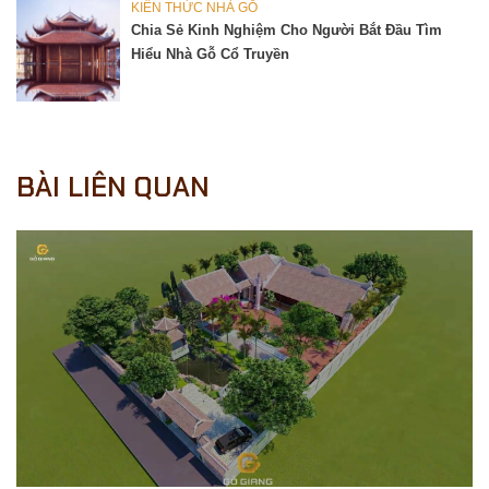
KIẾN THỨC NHÀ GỖ
Chia Sẻ Kinh Nghiệm Cho Người Bắt Đầu Tìm
Hiểu Nhà Gỗ Cổ Truyền
BÀI LIÊN QUAN