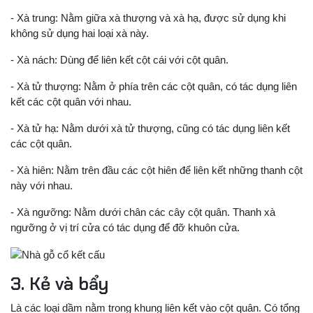
- Xà trung: Nằm giữa xà thượng và xà hạ, được sử dụng khi
không sử dụng hai loại xà này.
- Xà nách: Dùng để liên kết cột cái với cột quân.
- Xà tử thượng: Nằm ở phía trên các cột quân, có tác dụng liên
kết các cột quân với nhau.
- Xà tử hạ: Nằm dưới xà tử thượng, cũng có tác dụng liên kết
các cột quân.
- Xà hiên: Nằm trên đầu các cột hiên để liên kết những thanh cột
này với nhau.
- Xà ngưỡng: Nằm dưới chân các cây cột quân. Thanh xà
ngưỡng ở vị trí cửa có tác dụng để đỡ khuôn cửa.
3. Kẻ và bẩy
Là các loại dầm nằm trong khung liên kết vào cột quân. Có tổng