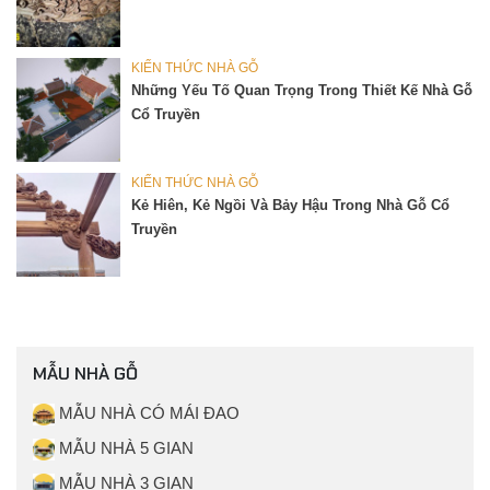
KIẾN THỨC NHÀ GỖ
Những Yếu Tố Quan Trọng Trong Thiết Kế Nhà Gỗ
Cổ Truyền
KIẾN THỨC NHÀ GỖ
Kẻ Hiên, Kẻ Ngồi Và Bảy Hậu Trong Nhà Gỗ Cổ
Truyền
MẪU NHÀ GỖ
MẪU NHÀ CÓ MÁI ĐAO
MẪU NHÀ 5 GIAN
MẪU NHÀ 3 GIAN