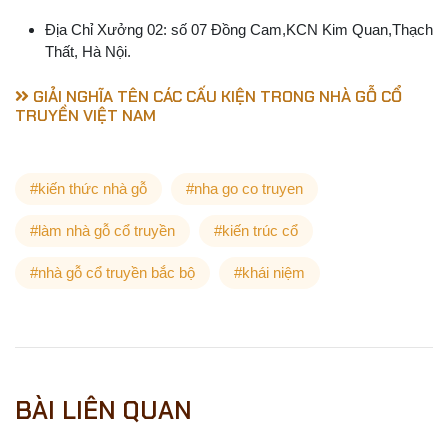
Địa Chỉ Xưởng 02: số 07 Đồng Cam,KCN Kim Quan,Thạch
Thất, Hà Nội.
GIẢI NGHĨA TÊN CÁC CẤU KIỆN TRONG NHÀ GỖ CỔ
TRUYỀN VIỆT NAM
#kiến thức nhà gỗ
#nha go co truyen
#làm nhà gỗ cổ truyền
#kiến trúc cổ
#nhà gỗ cổ truyền bắc bộ
#khái niệm
BÀI LIÊN QUAN