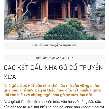
Các kết cấu nhà gỗ cổ truyền xưa
Thứ năm, 02/03/2023 | 11:15
CÁC KẾT CẤU NHÀ GỖ CỔ TRUYỀN
XƯA
Nhà gỗ cổ có kết cấu như thế nào mà vẫn vững chắc
qua bao thế hệ? Đây là thắc mắc của rất nhiều người
khi tìm hiểu về những ngôi nhà gỗ cổ xưa, lâu đời.
Nhà gỗ cổ là một mô hình kiến trúc, văn hóa vô cùng đặc sắc
của dân tộc ta. Khi tìm hiểu về nhà cổ, chắc hẳn không ít người