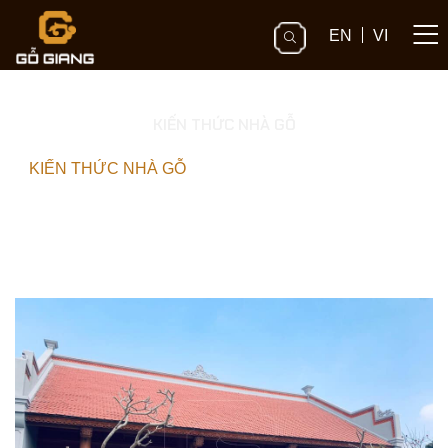
EN
VI
KIẾN THỨC NHÀ GỖ
KIẾN THỨC NHÀ GỖ
/
CÁC KẾT CẤU NHÀ GỖ CỔ
TRUYỀN XƯA