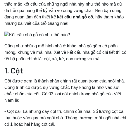
thắc mắc kết cấu của những ngôi nhà này như thế nào mà dù
đã trải qua hàng thế kỷ vẫn vô cùng vững chãi. Nếu bạn cũng
đang quan tâm đến thiết kế
kết cấu nhà gỗ cổ
, hãy tham khảo
những bài viết của Gỗ Giang nhé!
Cũng như những mô hình nhà ở khác, nhà gỗ gồm có phần
móng, khung và mái nhà. Xét về kết cấu nhà gỗ cổ chi tiết thì có
05 bộ phận chính là: cột, xà, kẻ, con rường và mái.
1. Cột
Cột được xem là thành phần chính rất quan trọng của ngôi nhà.
Công trình có được sự vững chắc hay không là nhờ vào sự
chắc chắn của cột. Có 03 loại cột chính trong nhà gỗ của Việt
Nam là:
- Cột cái: Là những cây cột trụ chính của nhà. Số lượng cột cái
tùy thuộc vào quy mô ngôi nhà. Thông thường, một ngôi nhà chỉ
có 1 hoặc hai hàng cột cái.