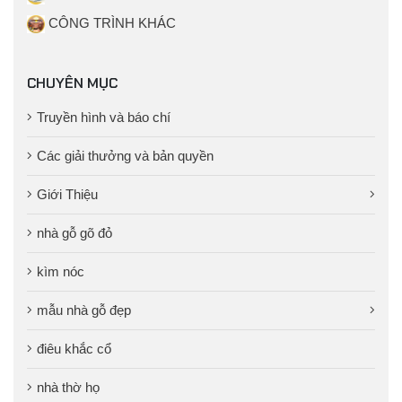
CÔNG TRÌNH KHÁC
CHUYÊN MỤC
Truyền hình và báo chí
Các giải thưởng và bản quyền
Giới Thiệu
nhà gỗ gõ đỏ
kìm nóc
mẫu nhà gỗ đẹp
điêu khắc cổ
nhà thờ họ