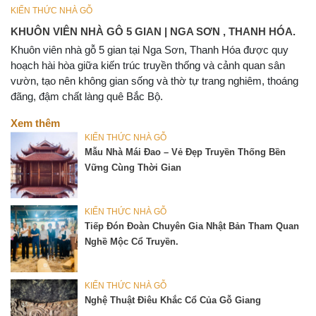
KIẾN THỨC NHÀ GỖ
KHUÔN VIÊN NHÀ GÔ 5 GIAN | NGA SƠN , THANH HÓA.
Khuôn viên nhà gỗ 5 gian tại Nga Sơn, Thanh Hóa được quy
hoạch hài hòa giữa kiến trúc truyền thống và cảnh quan sân
vườn, tạo nên không gian sống và thờ tự trang nghiêm, thoáng
đãng, đậm chất làng quê Bắc Bộ.
Xem thêm
KIẾN THỨC NHÀ GỖ
Mẫu Nhà Mái Đao – Vẻ Đẹp Truyền Thống Bền
Vững Cùng Thời Gian
KIẾN THỨC NHÀ GỖ
Tiếp Đón Đoàn Chuyên Gia Nhật Bản Tham Quan
Nghề Mộc Cổ Truyền.
KIẾN THỨC NHÀ GỖ
Nghệ Thuật Điêu Khắc Cổ Của Gỗ Giang