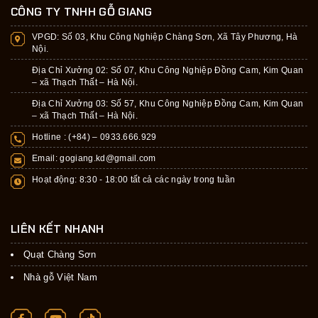
CÔNG TY TNHH GỖ GIANG
VPGD:
Số 03, Khu Công Nghiệp Chàng Sơn, Xã Tây Phương, Hà
Nội.
Địa Chỉ Xưởng 02: Số 07, Khu Công Nghiệp Đồng Cam, Kim Quan
– xã Thạch Thất – Hà Nội.
Địa Chỉ Xưởng 03: Số 57, Khu Công Nghiệp Đồng Cam, Kim Quan
– xã Thạch Thất – Hà Nội.
Hotline : (+84) –
0933.666.929
Email:
gogiang.kd@gmail.com
Hoạt động: 8:30 - 18:00 tất cả các ngày trong tuần
LIÊN KẾT NHANH
Quạt Chàng Sơn
Nhà gỗ Việt Nam