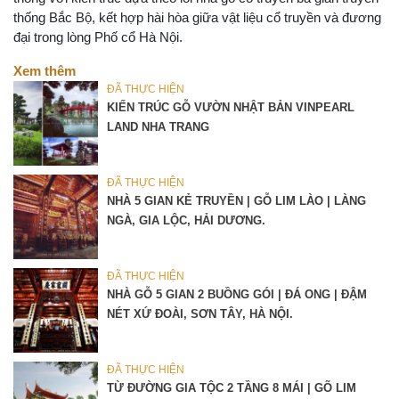
thống Bắc Bộ, kết hợp hài hòa giữa vật liệu cổ truyền và đương
đại trong lòng Phố cổ Hà Nội.
Xem thêm
ĐÃ THỰC HIỆN
KIẾN TRÚC GỖ VƯỜN NHẬT BẢN VINPEARL
LAND NHA TRANG
ĐÃ THỰC HIỆN
NHÀ 5 GIAN KẺ TRUYỀN | GỖ LIM LÀO | LÀNG
NGÀ, GIA LỘC, HẢI DƯƠNG.
ĐÃ THỰC HIỆN
NHÀ GỖ 5 GIAN 2 BUỒNG GÓI | ĐÁ ONG | ĐẬM
NÉT XỨ ĐOÀI, SƠN TÂY, HÀ NỘI.
ĐÃ THỰC HIỆN
TỪ ĐƯỜNG GIA TỘC 2 TẦNG 8 MÁI | GÕ LIM