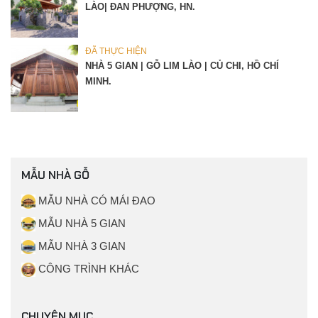
LÀO| ĐAN PHƯỢNG, HN.
ĐÃ THỰC HIỆN
NHÀ 5 GIAN | GỖ LIM LÀO | CỦ CHI, HỒ CHÍ
MINH.
MẪU NHÀ GỖ
MẪU NHÀ CÓ MÁI ĐAO
MẪU NHÀ 5 GIAN
MẪU NHÀ 3 GIAN
CÔNG TRÌNH KHÁC
CHUYÊN MỤC