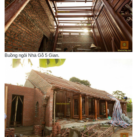
Buồng ngôi Nhà Gỗ 5 Gian.