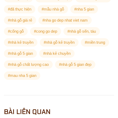
#đã thực hiện
#mẫu nhà gỗ
#nha 5 gian
#nhà gỗ giá rẻ
#nha go dep nhat viet nam
#cổng gỗ
#cong go dep
#nhà gỗ sến, táu
#nhà kẻ truyền
#nhà gỗ kẻ truyền
#miền trung
#nhà gỗ 5 gian
#nhà kẻ chuyền
#nhà gỗ chất lượng cao
#nhà gỗ 5 gian đẹp
#mau nha 5 gian
BÀI LIÊN QUAN