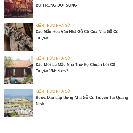
BỘ TRONG ĐỜI SỐNG
KIẾN THỨC NHÀ GỖ
Các Mẫu Hoa Văn Nhà Gỗ Cổ Của Nhà Gỗ Cổ
Truyền
KIẾN THỨC NHÀ GỖ
Đâu Mới Là Mẫu Nhà Thờ Họ Chuẩn Lối Cổ
Truyền Việt Nam?
KIẾN THỨC NHÀ GỖ
Bước Đầu Lắp Dựng Nhà Gỗ Cổ Truyền Tại Quảng
Ninh