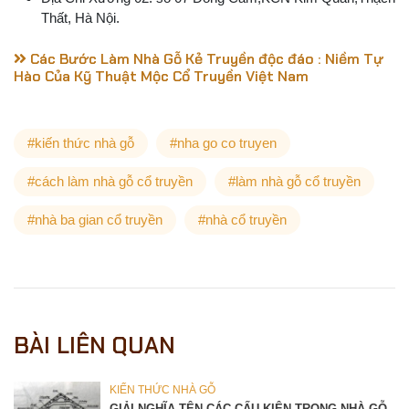
Thất, Hà Nội.
Các Bước Làm Nhà Gỗ Kẻ Truyền độc đáo : Niềm Tự
Hào Của Kỹ Thuật Mộc Cổ Truyền Việt Nam
#kiến thức nhà gỗ
#nha go co truyen
#cách làm nhà gỗ cổ truyền
#làm nhà gỗ cổ truyền
#nhà ba gian cổ truyền
#nhà cổ truyền
BÀI LIÊN QUAN
KIẾN THỨC NHÀ GỖ
GIẢI NGHĨA TÊN CÁC CẤU KIỆN TRONG NHÀ GỖ