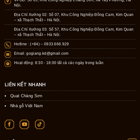
Nội.
Địa Chỉ Xưởng 02: Số 07, Khu Công Nghiệp Đồng Cam, Kim Quan
– xã Thạch Thất – Hà Nội.
Địa Chỉ Xưởng 03: Số 57, Khu Công Nghiệp Đồng Cam, Kim Quan
– xã Thạch Thất – Hà Nội.
Hotline : (+84) –
0933.666.929
Email:
gogiang.kd@gmail.com
Hoạt động: 8:30 - 18:00 tất cả các ngày trong tuần
LIÊN KẾT NHANH
Quạt Chàng Sơn
Nhà gỗ Việt Nam