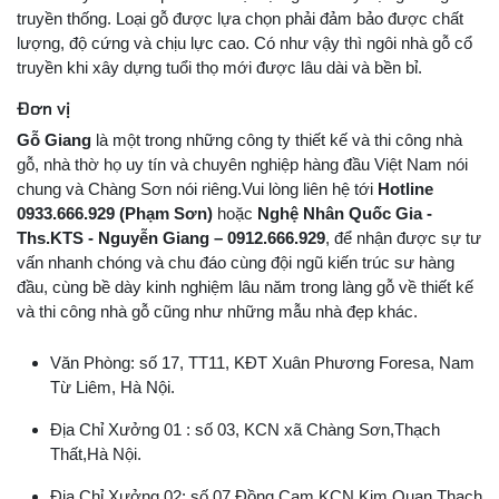
truyền thống. Loại gỗ được lựa chọn phải đảm bảo được chất
lượng, độ cứng và chịu lực cao. Có như vậy thì ngôi nhà gỗ cổ
truyền khi xây dựng tuổi thọ mới được lâu dài và bền bỉ.
Đơn vị
Gỗ Giang
là một trong những công ty thiết kế và thi công nhà
gỗ, nhà thờ họ uy tín và chuyên nghiệp hàng đầu Việt Nam nói
chung và Chàng Sơn nói riêng.Vui lòng liên hệ tới
Hotline
0933.666.929 (Phạm Sơn)
hoặc
Nghệ Nhân Quốc Gia -
Ths.KTS - Nguyễn Giang – 0912.666.929
, để nhận được sự tư
vấn nhanh chóng và chu đáo cùng đội ngũ kiến trúc sư hàng
đầu, cùng bề dày kinh nghiệm lâu năm trong làng gỗ về thiết kế
và thi công nhà gỗ cũng như những mẫu nhà đẹp khác.
Văn Phòng: số 17, TT11, KĐT Xuân Phương Foresa, Nam
Từ Liêm, Hà Nội.
Địa Chỉ Xưởng 01 : số 03, KCN xã Chàng Sơn,Thạch
Thất,Hà Nội.
Địa Chỉ Xưởng 02: số 07 Đồng Cam,KCN Kim Quan,Thạch