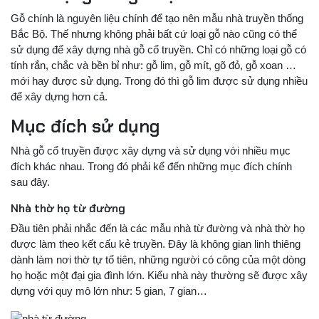
Gỗ chính là nguyên liệu chính để tạo nên mẫu nhà truyền thống
Bắc Bộ. Thế nhưng không phải bất cứ loại gỗ nào cũng có thể
sử dụng để xây dựng nhà gỗ cổ truyền. Chỉ có những loại gỗ có
tính rắn, chắc và bền bỉ như: gỗ lim, gỗ mít, gõ đỏ, gỗ xoan …
mới hay được sử dụng. Trong đó thì gỗ lim được sử dụng nhiều
để xây dựng hơn cả.
Mục đích sử dụng
Nhà gỗ cổ truyền được xây dựng và sử dụng với nhiều mục
đích khác nhau. Trong đó phải kể đến những mục đích chính
sau đây.
Nhà thờ họ từ đường
Đầu tiên phải nhắc đến là các mẫu nhà từ đường và nhà thờ họ
được làm theo kết cấu kẻ truyền. Đây là không gian linh thiêng
dành làm nơi thờ tự tổ tiên, những người có công của một dòng
họ hoặc một đại gia đình lớn. Kiểu nhà này thường sẽ được xây
dựng với quy mô lớn như: 5 gian, 7 gian…