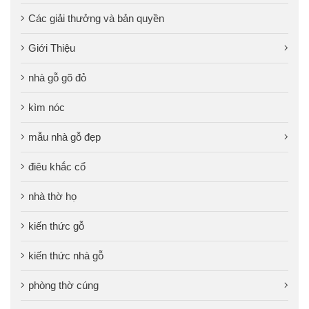
Các giải thưởng và bản quyền
Giới Thiệu
nhà gỗ gõ đỏ
kìm nóc
mẫu nhà gỗ đẹp
điêu khắc cổ
nhà thờ họ
kiến thức gỗ
kiến thức nhà gỗ
phòng thờ cúng