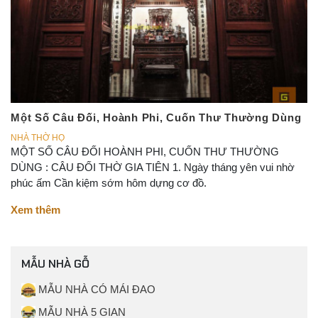
Một Số Câu Đối, Hoành Phi, Cuốn Thư Thường Dùng
NHÀ THỜ HỌ
MỘT SỐ CÂU ĐỐI HOÀNH PHI, CUỐN THƯ THƯỜNG
DÙNG : CÂU ĐỐI THỜ GIA TIÊN 1. Ngày tháng yên vui nhờ
phúc ấm Cần kiệm sớm hôm dựng cơ đồ.
Xem thêm
MẪU NHÀ GỖ
MẪU NHÀ CÓ MÁI ĐAO
MẪU NHÀ 5 GIAN