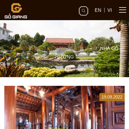
EN
VI
NHÀ GỖ HƯƠNG
TRANG CHỦ
/
KIẾN THỨC NHÀ GỖ
/
NHÀ GỖ
HƯƠNG
19.09.2022