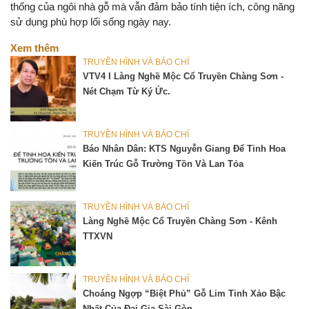
thống của ngôi nhà gỗ mà vẫn đảm bảo tính tiện ích, công năng
sử dụng phù hợp lối sống ngày nay.
Xem thêm
TRUYỀN HÌNH VÀ BÁO CHÍ
VTV4 I Làng Nghề Mộc Cổ Truyền Chàng Sơn -
Nét Chạm Từ Ký Ức.
TRUYỀN HÌNH VÀ BÁO CHÍ
Báo Nhân Dân: KTS Nguyễn Giang Để Tinh Hoa
Kiến Trúc Gỗ Trường Tồn Và Lan Tỏa
TRUYỀN HÌNH VÀ BÁO CHÍ
Làng Nghề Mộc Cổ Truyền Chàng Sơn - Kênh
TTXVN
TRUYỀN HÌNH VÀ BÁO CHÍ
Choáng Ngợp “biệt Phủ” Gỗ Lim Tinh Xảo Bậc
Nhất Của Đại Gia Sài Gòn