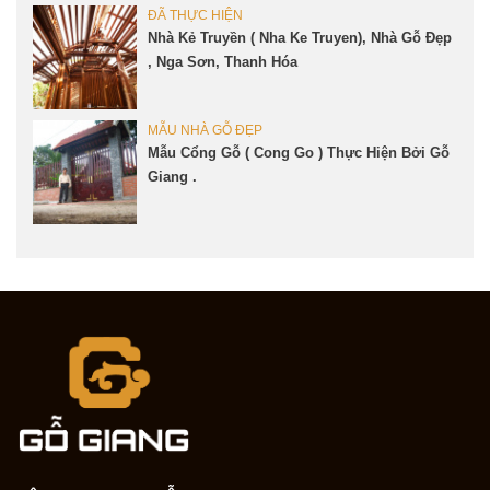
ĐÃ THỰC HIỆN
Nhà Kẻ Truyền ( Nha Ke Truyen), Nhà Gỗ Đẹp
, Nga Sơn, Thanh Hóa
MẪU NHÀ GỖ ĐẸP
Mẫu Cổng Gỗ ( Cong Go ) Thực Hiện Bởi Gỗ
Giang .