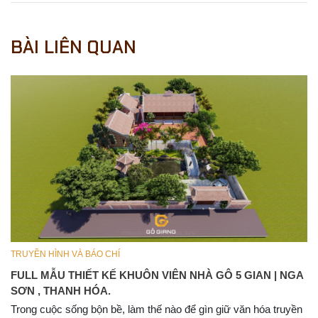
BÀI LIÊN QUAN
TRUYỀN HÌNH VÀ BÁO CHÍ
FULL MẪU THIẾT KẾ KHUÔN VIÊN NHÀ GÔ 5 GIAN | NGA
SƠN , THANH HÓA.
Trong cuộc sống bộn bề, làm thế nào để gìn giữ văn hóa truyền