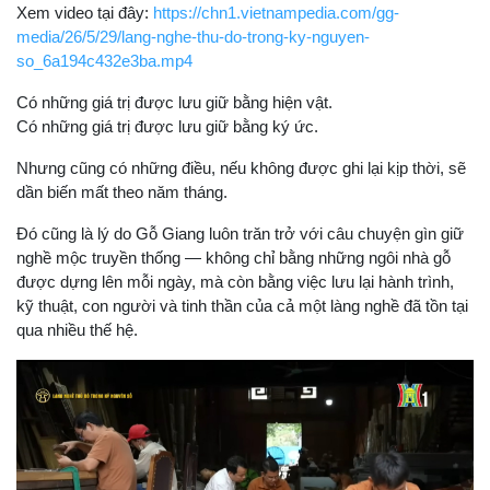
Xem video tại đây:
https://chn1.vietnampedia.com/gg-
media/26/5/29/lang-nghe-thu-do-trong-ky-nguyen-
so_6a194c432e3ba.mp4
Có những giá trị được lưu giữ bằng hiện vật.
Có những giá trị được lưu giữ bằng ký ức.
Nhưng cũng có những điều, nếu không được ghi lại kịp thời, sẽ
dần biến mất theo năm tháng.
Đó cũng là lý do Gỗ Giang luôn trăn trở với câu chuyện gìn giữ
nghề mộc truyền thống — không chỉ bằng những ngôi nhà gỗ
được dựng lên mỗi ngày, mà còn bằng việc lưu lại hành trình,
kỹ thuật, con người và tinh thần của cả một làng nghề đã tồn tại
qua nhiều thế hệ.