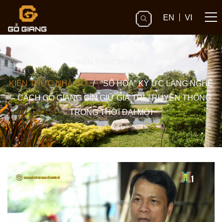
EN
VI
KIẾN THỨC NHÀ GỖ
KIẾN THỨC NHÀ GỖ
/
“SỐ HÓA” KÝ ỨC LÀNG NGHỀ
– CÁCH GỖ GIANG GÌN GIỮ GIÁ TRỊ TRUYỀN THỐNG
TRONG THỜI ĐẠI MỚI