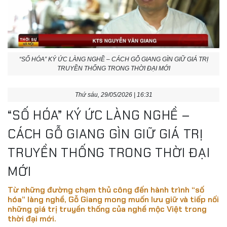
“SỐ HÓA” KÝ ỨC LÀNG NGHỀ – CÁCH GỖ GIANG GÌN GIỮ GIÁ TRỊ
TRUYỀN THỐNG TRONG THỜI ĐẠI MỚI
Thứ sáu, 29/05/2026 | 16:31
“SỐ HÓA” KÝ ỨC LÀNG NGHỀ –
CÁCH GỖ GIANG GÌN GIỮ GIÁ TRỊ
TRUYỀN THỐNG TRONG THỜI ĐẠI
MỚI
Từ những đường chạm thủ công đến hành trình “số
hóa” làng nghề, Gỗ Giang mong muốn lưu giữ và tiếp nối
những giá trị truyền thống của nghề mộc Việt trong
thời đại mới.