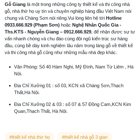
Gỗ Giang
là một trong những công ty thiết kế và thi công nhà
gỗ, nhà thờ họ uy tín và chuyên nghiệp hàng đầu Việt Nam nói
chung và Chàng Sơn nói riêng.Vui lòng liên hệ tới
Hotline
0933.666.929 (Phạm Sơn)
hoặc
Nghệ Nhân Quốc Gia -
Ths.KTS - Nguyễn Giang – 0912.666.929
, để nhận được sự tư
vấn nhanh chóng và chu đáo cùng đội ngũ kiến trúc sư hàng
đầu, cùng bề dày kinh nghiệm lâu năm trong làng gỗ về thiết kế
và thi công nhà gỗ cũng như những mẫu nhà đẹp khác.
Văn Phòng: Số 40 Hàm Nghi, Mỹ Đình, Nam Từ Liêm , Hà
Nội.
Địa Chỉ Xưởng 01 : số 03, KCN xã Chàng Sơn,Thạch
Thất,Hà Nội.
Địa Chỉ Xưởng 02 & 03 : số 07 & 57 Đồng Cam,KCN Kim
Quan,Thạch Thất, Hà Nội.
#thiết kế nhà thờ họ
#thiết kế nhà gỗ 3 gian