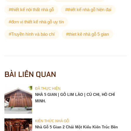
#thiết kế nội thất nhà gỗ
#thiết kế nhà gỗ hiện đại
#đơn vị thiết kế nhà gỗ uy tín
#Truyền hình và báo chí
#thiet kê nhà gỗ 5 gian
BÀI LIÊN QUAN
ĐÃ THỰC HIỆN
NHÀ 5 GIAN | GỖ LIM LÀO | CỦ CHI, HỒ CHÍ
MINH.
KIẾN THỨC NHÀ GỖ
Nhà Gỗ 5 Gian 2 Chái Một Kiểu Kiến Trúc Bền