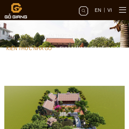
EN
VI
KIẾN THỨC NHÀ GỖ
KIẾN THỨC NHÀ GỖ
/
FULL MẪU THIẾT KẾ KHUÔN
VIÊN NHÀ GÔ 5 GIAN | NGA SƠN , THANH HÓA.