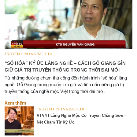
TRUYỀN HÌNH VÀ BÁO CHÍ
“SỐ HÓA” KÝ ỨC LÀNG NGHỀ – CÁCH GỖ GIANG GÌN
GIỮ GIÁ TRỊ TRUYỀN THỐNG TRONG THỜI ĐẠI MỚI
Từ những đường chạm thủ công đến hành trình “số hóa” làng
nghề, Gỗ Giang mong muốn lưu giữ và tiếp nối những giá trị
truyền thống của nghề mộc Việt trong thời đại mới.
Xem thêm
TRUYỀN HÌNH VÀ BÁO CHÍ
VTV4 I Làng Nghề Mộc Cổ Truyền Chàng Sơn -
Nét Chạm Từ Ký Ức.