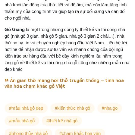
nhà khỏi tác động của thời tiết và độ ẩm, mà còn làm tăng tính
thẩm mỹ của công trình và giúp tạo ra sự đối xứng và cân đối
cho ngôi nhà.
Gỗ Giang
là một trong những công ty thiết kế và thi công nhà
gỗ (nhà gỗ 3 gian, nhà gỗ 5 gian, nhà gỗ 3 gian 2 chái…), nhà
thờ họ uy tín và chuyên nghiệp hàng đầu Việt Nam. Liên hệ tới
hotline để nhận được sự tư vấn và nhanh chóng của đội ngũ
kiến trúc sư hàng đầu với bề dày kinh nghiệm lâu năm trong
làng gỗ về thiết kế và thi công nhà gỗ cũng như những mẫu nhà
đẹp khác
Án gian thờ mang hơi thở truyền thống – tinh hoa
văn hóa chạm khắc gỗ Việt
#mẫu nhà gỗ đẹp
#kiến thức nhà gỗ
#nha go
#mẫu nhà gỗ
#thiết kế nhà gỗ
#phong thủy nhà gỗ
#chạm khắc hoa văn