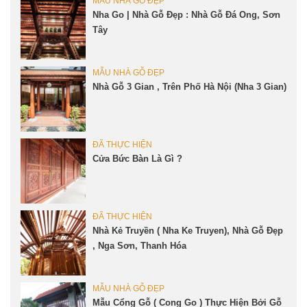
MẪU NHÀ GỖ ĐẸP
Nha Go | Nhà Gỗ Đẹp : Nhà Gỗ Đá Ong, Sơn
Tây
MẪU NHÀ GỖ ĐẸP
Nhà Gỗ 3 Gian , Trên Phố Hà Nội (Nha 3 Gian)
ĐÃ THỰC HIỆN
Cửa Bức Bàn Là Gì ?
ĐÃ THỰC HIỆN
Nhà Kẻ Truyền ( Nha Ke Truyen), Nhà Gỗ Đẹp
, Nga Sơn, Thanh Hóa
MẪU NHÀ GỖ ĐẸP
Mẫu Cổng Gỗ ( Cong Go ) Thực Hiện Bởi Gỗ