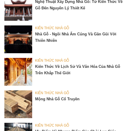
Nghệ Thuật Xây Dựng Nhà Gỗ: Từ Kiến Thức Về
Gỗ Đến Nguyên Lý Thiết Kế
KIẾN THỨC NHÀ GỖ
Nhà Gỗ - Ngôi Nhà Ấm Cúng Và Gần Gũi Với
Thiên Nhiên
KIẾN THỨC NHÀ GỖ
Kiến Thức Về Lịch Sử Và Văn Hóa Của Nhà Gỗ
Trên Khắp Thế Giới
KIẾN THỨC NHÀ GỖ
Mộng Nhà Gỗ Cổ Truyền
KIẾN THỨC NHÀ GỖ