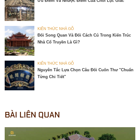
Ưu Điểm Và Nhược Điểm Của Chòi Lục Giác
KIẾN THỨC NHÀ GỖ
Đối Song Quan Và Đối Cách Cú Trong Kiến Trúc
Nhà Cổ Truyền Là Gì?
KIẾN THỨC NHÀ GỖ
Nguyên Tắc Lựa Chọn Câu Đối Cuốn Thư "chuẩn
Từng Chi Tiết"
BÀI LIÊN QUAN