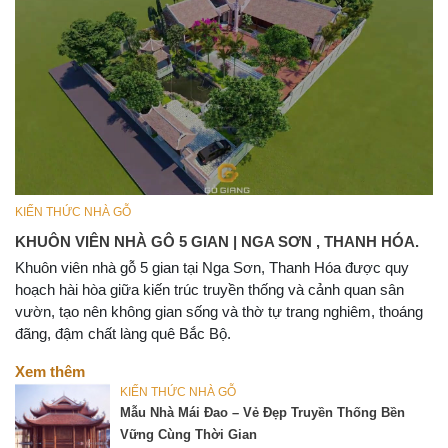
KIẾN THỨC NHÀ GỖ
KHUÔN VIÊN NHÀ GÔ 5 GIAN | NGA SƠN , THANH HÓA.
Khuôn viên nhà gỗ 5 gian tại Nga Sơn, Thanh Hóa được quy
hoạch hài hòa giữa kiến trúc truyền thống và cảnh quan sân
vườn, tạo nên không gian sống và thờ tự trang nghiêm, thoáng
đãng, đậm chất làng quê Bắc Bộ.
Xem thêm
KIẾN THỨC NHÀ GỖ
Mẫu Nhà Mái Đao – Vẻ Đẹp Truyền Thống Bền
Vững Cùng Thời Gian