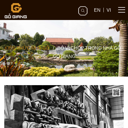
EN
VI
KIẾN THỨC NHÀ GỖ
KIẾN THỨC NHÀ GỖ
/
BỘ VÌ CHÓP TRONG NHÀ GỖ -
GỖ GIANG