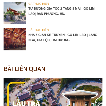
ĐÃ THỰC HIỆN
TỪ ĐƯỜNG GIA TỘC 2 TẦNG 8 MÁI | GÕ LIM
LÀO| ĐAN PHƯỢNG, HN.
ĐÃ THỰC HIỆN
NHÀ 5 GIAN KẺ TRUYỀN | GỖ LIM LÀO | LÀNG
NGÀ, GIA LỘC, HẢI DƯƠNG.
BÀI LIÊN QUAN