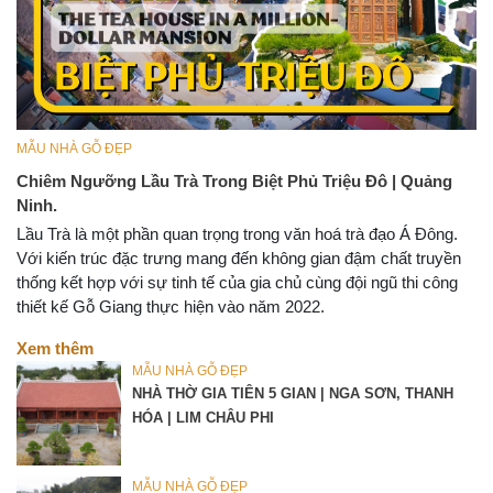
MẪU NHÀ GỖ ĐẸP
Chiêm Ngưỡng Lầu Trà Trong Biệt Phủ Triệu Đô | Quảng
Ninh.
Lầu Trà là một phần quan trọng trong văn hoá trà đạo Á Đông.
Với kiến trúc đặc trưng mang đến không gian đậm chất truyền
thống kết hợp với sự tinh tế của gia chủ cùng đội ngũ thi công
thiết kế Gỗ Giang thực hiện vào năm 2022.
Xem thêm
MẪU NHÀ GỖ ĐẸP
NHÀ THỜ GIA TIÊN 5 GIAN | NGA SƠN, THANH
HÓA | LIM CHÂU PHI
MẪU NHÀ GỖ ĐẸP