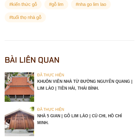
#kiến thức gỗ
#gỗ lim
#nha go lim lao
#tuổi thọ nhà gỗ
BÀI LIÊN QUAN
ĐÃ THỰC HIỆN
KHUÔN VIÊN NHÀ TỪ ĐƯỜNG NGUYỄN QUANG |
LIM LÀO | TIỀN HẢI, THÁI BÌNH.
ĐÃ THỰC HIỆN
NHÀ 5 GIAN | GỖ LIM LÀO | CỦ CHI, HỒ CHÍ
MINH.