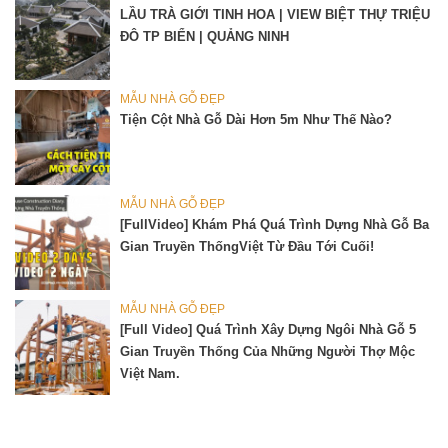
LẦU TRÀ GIỚI TINH HOA | VIEW BIỆT THỰ TRIỆU
ĐÔ TP BIỂN | QUẢNG NINH
MẪU NHÀ GỖ ĐẸP
Tiện Cột Nhà Gỗ Dài Hơn 5m Như Thế Nào?
MẪU NHÀ GỖ ĐẸP
[FullVideo] Khám Phá Quá Trình Dựng Nhà Gỗ Ba
Gian Truyền ThốngViệt Từ Đầu Tới Cuối!
MẪU NHÀ GỖ ĐẸP
[Full Video] Quá Trình Xây Dựng Ngôi Nhà Gỗ 5
Gian Truyền Thống Của Những Người Thợ Mộc
Việt Nam.