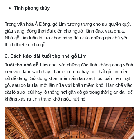
Tính phong thủy
Trong văn hóa Á Đông, gỗ Lim tượng trưng cho sự quyền quý,
giàu sang, đồng thời đại diện cho người lãnh đạo, vua chúa.
Nhà gỗ Lim luôn là lựa chọn hàng đầu của những gia chủ yêu
thích thiết kế nhà gỗ.
3. Cách kéo dài tuổi thọ nhà gỗ Lim
Tuổi thọ nhà gỗ Lim
cao, với những đặc tính không cong vênh
nên việc làm sạch hay chăm sóc nhà hay nội thất gỗ Lim đều
rất dễ dàng. Sử dụng khăn mềm ẩm lau sạch bụi bẩn trên mặt
gỗ, sau đó lau lại một lần nữa với khăn mềm khô. Hạn chế việc
đặt lò sưởi củi hay lỗ thông hơi gần đồ gỗ trong thời gian dài, để
không xảy ra tình trạng khô ngót, nứt nẻ.