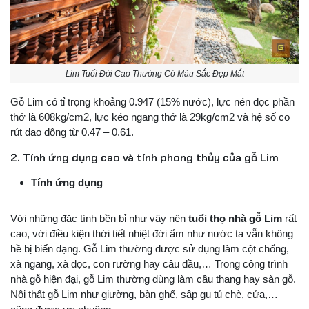
Lim Tuổi Đời Cao Thường Có Màu Sắc Đẹp Mắt
Gỗ Lim có tỉ trọng khoảng 0.947 (15% nước), lực nén dọc phần
thớ là 608kg/cm2, lực kéo ngang thớ là 29kg/cm2 và hệ số co
rút dao dộng từ 0.47 – 0.61.
2. Tính ứng dụng cao và tính phong thủy của gỗ Lim
Tính ứng dụng
Với những đặc tính bền bỉ như vậy nên
tuổi thọ nhà gỗ Lim
rất
cao, với điều kiện thời tiết nhiệt đới ẩm như nước ta vẫn không
hề bị biến dạng. Gỗ Lim thường được sử dụng làm cột chống,
xà ngang, xà dọc, con rường hay câu đầu,… Trong công trình
nhà gỗ hiện đại, gỗ Lim thường dùng làm cầu thang hay sàn gỗ.
Nội thất gỗ Lim như giường, bàn ghế, sập gụ tủ chè, cửa,…