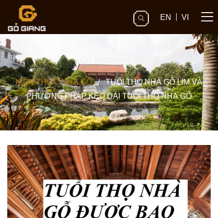
EN
VI
KIẾN THỨC NHÀ GỖ
KIẾN THỨC NHÀ GỖ
/
TUỔI THỌ NHÀ GỖ LIM VÀ
PHƯƠNG PHÁP KÉO DÀI TUỔI THỌ NHÀ GỖ