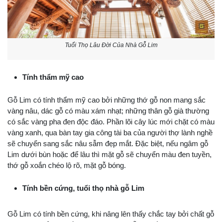
Tuổi Thọ Lâu Đời Của Nhà Gỗ Lim
Tính thẩm mỹ cao
Gỗ Lim có tính thẩm mỹ cao bởi những thớ gỗ non mang sắc
vàng nâu, dác gỗ có màu xám nhạt; những thân gỗ già thường
có sắc vàng pha đen độc đáo. Phần lõi cây lúc mới chặt có màu
vàng xanh, qua bàn tay gia công tài ba của người thợ lành nghề
sẽ chuyển sang sắc nâu sẫm đẹp mắt. Đặc biệt, nếu ngâm gỗ
Lim dưới bùn hoặc để lâu thì mặt gỗ sẽ chuyển màu đen tuyền,
thớ gỗ xoắn chéo lộ rõ, mặt gỗ bóng.
Tính bền cứng, tuổi thọ nhà gỗ Lim
Gỗ Lim có tính bền cứng, khi nâng lên thấy chắc tay bởi chất gỗ