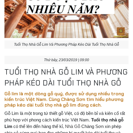
Tuổi Thọ Nhà Gỗ Lim Và Phương Pháp Kéo Dài Tuổi Thọ Nhà Gỗ
Thứ bảy, 23/03/2019 | 09:00
TUỔI THỌ NHÀ GỖ LIM VÀ PHƯƠNG
PHÁP KÉO DÀI TUỔI THỌ NHÀ GỖ
Gỗ lim là một dòng gỗ quý, được sử dụng nhiều trong
kiến trúc Việt Nam. Cùng Chàng Sơn tìm hiểu phương
pháp kéo dài tuổi thọ nhà gỗ lim đúng cách.
Gỗ Lim là một trong tứ thiết gỗ Việt, có độ bền bỉ và kiên cố rất
phù hợp với phong cách kiến trúc Việt Nam.
Tuổi thọ nhà gỗ
Lim
có thể lên đến hàng thế kỉ,
Nhà Gỗ
Chàng Sơn xin phép
chia sẻ cùng quý bạn đọc những bí quyết kéo dài tuổi thọ và