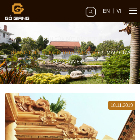
EN
VI
MẪU CỬA BỨC BÀN ĐẸP
TRANG CHỦ
/
KIẾN THỨC NHÀ GỖ
/
MẪU CỬA
BỨC BÀN ĐẸP
18.11.2019