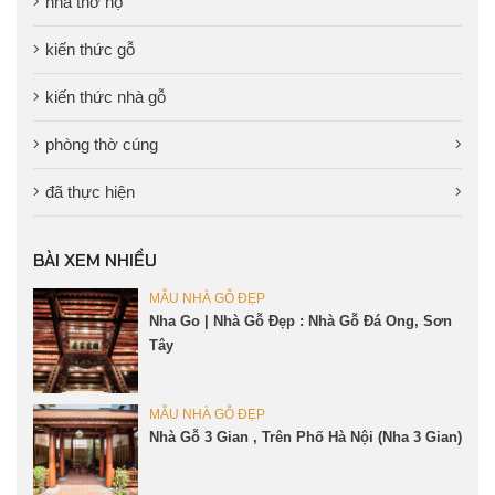
nhà thờ họ
kiến thức gỗ
kiến thức nhà gỗ
phòng thờ cúng
đã thực hiện
BÀI XEM NHIỀU
MẪU NHÀ GỖ ĐẸP
Nha Go | Nhà Gỗ Đẹp : Nhà Gỗ Đá Ong, Sơn
Tây
MẪU NHÀ GỖ ĐẸP
Nhà Gỗ 3 Gian , Trên Phố Hà Nội (Nha 3 Gian)