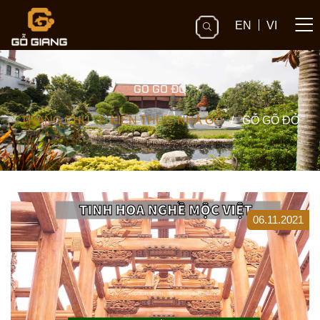
EN
VI
GỖ GÕ ĐỎ
TRANG CHỦ
/
KIẾN THỨC NHÀ GỖ
/
GỖ GÕ ĐỎ
06.11.2021