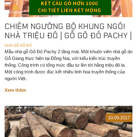
CHIÊM NGƯỠNG BỘ KHUNG NGÔI
NHÀ TRIỆU ĐÔ | GỖ GÕ ĐỎ PACHY |
NHÀ GỖ GÕ ĐỎ
Mẫu nhà gỗ Gõ Đỏ Pachy 2 tầng mái. Một khuôn viên nhà gỗ do
Gỗ Giang thực hiện tại Đồng Nai, với kiểu kiến trúc truyền
thống. Công trình có tổng mức đầu tư lên tới hằng triệu đô la.
Một công trình được đúc kết nhiều tinh hoa truyền thống của
người Việt.
Xem thêm
10.09.2017