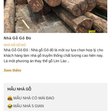
Nhà Gỗ Gõ Đỏ
NHÀ GỖ GÕ ĐỎ
Nhà Gỗ Gõ Đỏ : Nhà gỗ Gõ đỏ là một sự lựa chọn hợp lý cho
khách hàng làm nhà gỗ truyền thống chất lượng cao hiện nay.
Là một phương án thay thế gỗ Lim Lào ..
Xem thêm
MẪU NHÀ GỖ
MẪU NHÀ CÓ MÁI ĐAO
MẪU NHÀ 5 GIAN