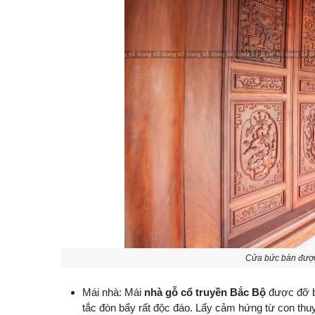
Cửa bức bàn được
Mái nhà: Mái
nhà gỗ cổ truyền Bắc Bộ
được đỡ b
tắc đòn bẩy rất độc đáo. Lấy cảm hứng từ con thuy