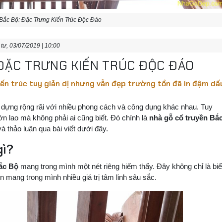
Bắc Bộ: Đặc Trưng Kiến Trúc Độc Đáo
tư, 03/07/2019 | 10:00
 ĐẶC TRƯNG KIẾN TRÚC ĐỘC ĐÁO
ến trúc tuy giản dị nhưng vẫn đẹp trường tồn đã in đậm dấ
 dựng rộng rãi với nhiều phong cách và công dụng khác nhau. Tuy
lớn lao mà không phải ai cũng biết. Đó chính là
nhà gỗ cổ truyền Bắ
à thảo luận qua bài viết dưới đây.
gì?
ắc Bộ
mang trong mình một nét riêng hiếm thấy. Đây không chỉ là bi
 mang trong mình nhiều giá trị tâm linh sâu sắc.