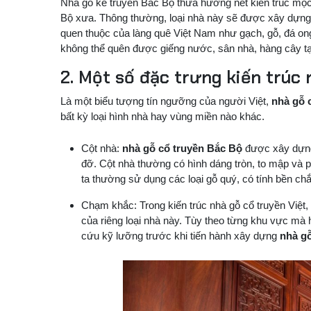
Nhà gỗ kẻ truyền Bắc Bộ thừa hưởng nét kiến trúc mộc
Bộ xưa. Thông thường, loại nhà này sẽ được xây dựng th
quen thuộc của làng quê Việt Nam như gạch, gỗ, đá on
không thể quên được giếng nước, sân nhà, hàng cây tạo
2. Một số đặc trưng kiến trúc
Là một biểu tượng tín ngưỡng của người Việt,
nhà gỗ 
bất kỳ loại hình nhà hay vùng miền nào khác.
Cột nhà:
nhà gỗ cổ truyền Bắc Bộ
được xây dựng
đỡ. Cột nhà thường có hình dáng tròn, to mập và ph
ta thường sử dụng các loại gỗ quý, có tính bền c
Chạm khắc: Trong kiến trúc nhà gỗ cổ truyền Việt, 
của riêng loại nhà này. Tùy theo từng khu vực mà
cứu kỹ lưỡng trước khi tiến hành xây dựng
nhà gỗ