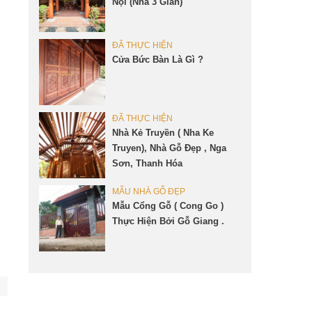
Nội (Nha 3 Gian)
ĐÃ THỰC HIỆN
Cửa Bức Bàn Là Gì ?
ĐÃ THỰC HIỆN
Nhà Kẻ Truyền ( Nha Ke
Truyen), Nhà Gỗ Đẹp , Nga
Sơn, Thanh Hóa
MẪU NHÀ GỖ ĐẸP
Mẫu Cổng Gỗ ( Cong Go )
Thực Hiện Bởi Gỗ Giang .