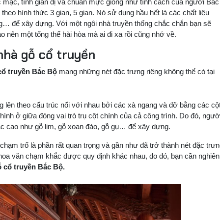
 mạc, tính giản dị và chuẩn mực giống như tính cách của người Bắc
eo hình thức 3 gian, 5 gian. Nó sử dụng hầu hết là các chất liệu
g… để xây dựng. Với một ngôi nhà truyền thống chắc chắn bạn sẽ
 nên một tổng thể hài hòa mà ai đi xa rồi cũng nhớ về.
 nhà gỗ cổ truyền
cổ truyền Bắc Bộ
mang những nét đặc trưng riêng không thể có tại
 lên theo cấu trúc nối với nhau bởi các xà ngang và đỡ bằng các cộ
ình ở giữa đóng vai trò trụ cột chính của cả công trình. Do đó, ngườ
hắc cao như gỗ lim, gỗ xoan đào, gỗ gụ… để xây dựng.
chạm trổ là phần rất quan trọng và gần như đã trở thành nét đặc trư
 hoa văn chạm khắc được quy định khác nhau, do đó, bạn cần nghiên
 cổ truyền Bắc Bộ.