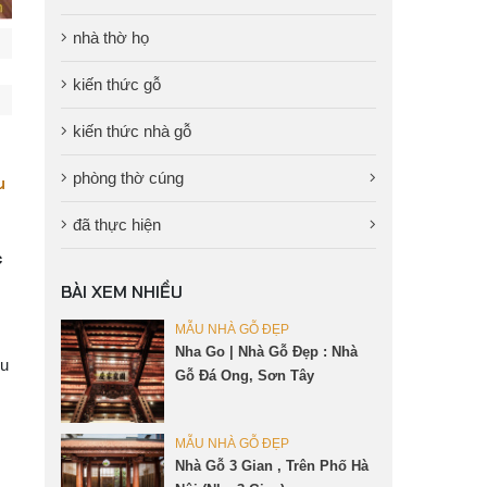
nhà thờ họ
kiến thức gỗ
kiến thức nhà gỗ
phòng thờ cúng
u
đã thực hiện
c
BÀI XEM NHIỀU
MẪU NHÀ GỖ ĐẸP
Nha Go | Nhà Gỗ Đẹp : Nhà
ểu
Gỗ Đá Ong, Sơn Tây
MẪU NHÀ GỖ ĐẸP
Nhà Gỗ 3 Gian , Trên Phố Hà