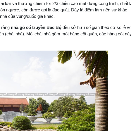
mái lớn và thường chiếm tới 2/3 chiều cao mặt đứng công trình, nhất l
 uốn ngược, còn được gọi là đao quật. Đây là điểm làm nên sự khác
 nhà của vùng/quốc gia khác.
y rằng
nhà gỗ cổ truyền Bắc Bộ
đều sở hữu số gian theo cơ số lẻ v
bên (chái nhà). Mỗi chái nhà gồm một hàng cột quân, các hàng cột nà