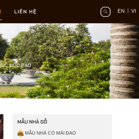
Ỗ
LIÊN HỆ
EN
VI
TRÚC ĐỘC ĐÁO
MẪU NHÀ GỖ
MẪU NHÀ CÓ MÁI ĐAO