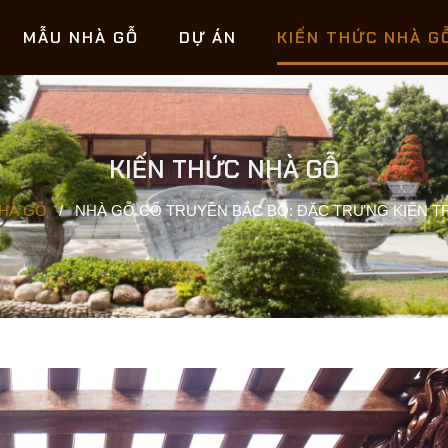
MẪU NHÀ GỖ
DỰ ÁN
KIẾN THỨC NHÀ G
KIẾN THỨC NHÀ GỖ
NHÀ GỖ
/
NHÀ GỖ CỔ TRUYỀN BẮC BỘ: ĐẶC TRƯNG KIẾN 