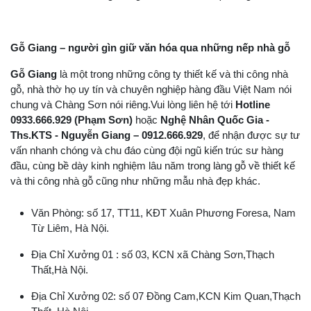
Gỗ Giang – người gìn giữ văn hóa qua những nếp nhà gỗ
Gỗ Giang
là một trong những công ty thiết kế và thi công nhà
gỗ, nhà thờ họ uy tín và chuyên nghiệp hàng đầu Việt Nam nói
chung và Chàng Sơn nói riêng.Vui lòng liên hệ tới
Hotline
0933.666.929 (Phạm Sơn)
hoặc
Nghệ Nhân Quốc Gia -
Ths.KTS - Nguyễn Giang – 0912.666.929
, để nhận được sự tư
vấn nhanh chóng và chu đáo cùng đội ngũ kiến trúc sư hàng
đầu, cùng bề dày kinh nghiệm lâu năm trong làng gỗ về thiết kế
và thi công nhà gỗ cũng như những mẫu nhà đẹp khác.
Văn Phòng: số 17, TT11, KĐT Xuân Phương Foresa, Nam
Từ Liêm, Hà Nội.
Địa Chỉ Xưởng 01 : số 03, KCN xã Chàng Sơn,Thạch
Thất,Hà Nội.
Địa Chỉ Xưởng 02: số 07 Đồng Cam,KCN Kim Quan,Thạch