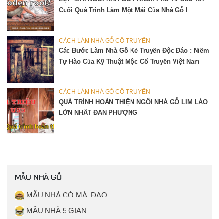
Cuối Quá Trình Làm Một Mái Của Nhà Gỗ I
CÁCH LÀM NHÀ GỖ CỔ TRUYỀN
Các Bước Làm Nhà Gỗ Kẻ Truyền Độc Đáo : Niềm
Tự Hào Của Kỹ Thuật Mộc Cổ Truyền Việt Nam
CÁCH LÀM NHÀ GỖ CỔ TRUYỀN
QUÁ TRÌNH HOÀN THIỆN NGÔI NHÀ GỖ LIM LÀO
LỚN NHẤT ĐAN PHƯỢNG
MẪU NHÀ GỖ
MẪU NHÀ CÓ MÁI ĐAO
MẪU NHÀ 5 GIAN