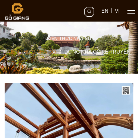
EN
VI
KIẾN THỨC NHÀ GỖ
KIẾN THỨC NHÀ GỖ
/
DỰNG NHÀ GỖ KẺ TRUYỀN