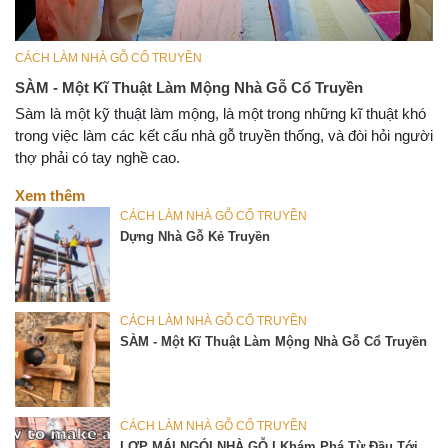
CÁCH LÀM NHÀ GỖ CỔ TRUYỀN
SÀM - Một Kĩ Thuật Làm Mộng Nhà Gỗ Cổ Truyền
Sàm là một kỹ thuật làm mộng, là một trong những kĩ thuật khó
trong việc làm các kết cấu nhà gỗ truyền thống, và đòi hỏi người
thợ phải có tay nghề cao.
Xem thêm
CÁCH LÀM NHÀ GỖ CỔ TRUYỀN
Dựng Nhà Gỗ Kẻ Truyền
CÁCH LÀM NHÀ GỖ CỔ TRUYỀN
SÀM - Một Kĩ Thuật Làm Mộng Nhà Gỗ Cổ Truyền
CÁCH LÀM NHÀ GỖ CỔ TRUYỀN
LỢP MÁI NGÓI NHÀ GỖ I Khám Phá Từ Đầu Tới