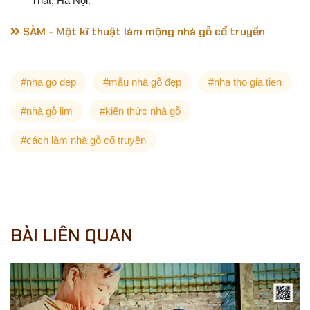
Thất, Hà Nội.
SÀM - Một kĩ thuật làm mộng nhà gỗ cổ truyền
#nha go dep
#mẫu nhà gỗ đẹp
#nha tho gia tien
#nhà gỗ lim
#kiến thức nhà gỗ
#cách làm nhà gỗ cổ truyền
BÀI LIÊN QUAN