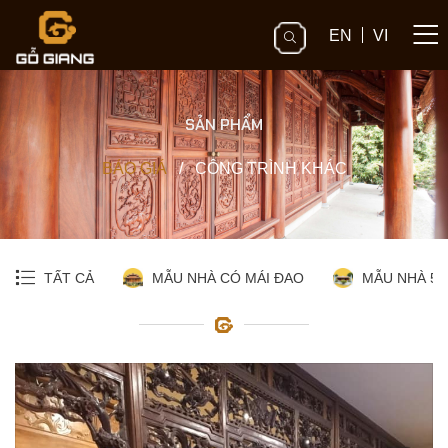
EN
VI
SẢN PHẨM
BÁO GIÁ
/
CÔNG TRÌNH KHÁC
TẤT CẢ
MẪU NHÀ CÓ MÁI ĐAO
MẪU NHÀ 5 