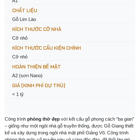
A1
CHẤT LIỆU
Gỗ Lim Lào
KÍCH THƯỚC CỠ NHÀ
Cỡ nhỏ
KÍCH THƯỚC CẤU KIỆN CHÍNH
Cỡ nhỏ
HOÀN THIỆN BỀ MẶT
A2 (sơn Nano)
GIÁ (KINH PHÍ DỰ TRÙ)
< 1 tỷ
Công trình
phòng thờ đẹp
với kết cấu gỗ phong cách “ba gian”
– giống như một ngôi nhà gỗ truyền thống, được Gỗ Giang thiết
kế và xây dựng trong ngôi nhà mặt phố Giảng Võ. Công trình
phòng thờ mộc cổ truyền này vô cùng độc đáo, đã thổi làn gió