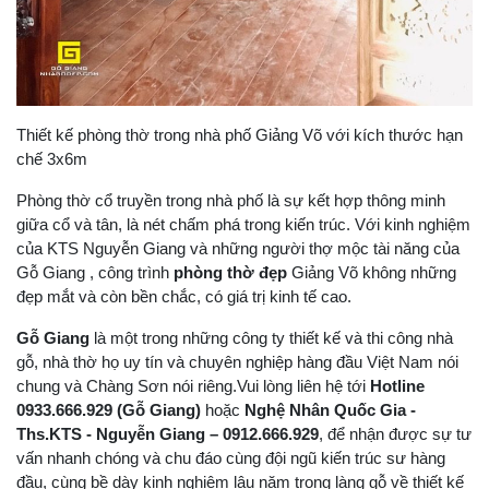
Thiết kế phòng thờ trong nhà phố Giảng Võ với kích thước hạn
chế 3x6m
Phòng thờ cổ truyền trong nhà phố là sự kết hợp thông minh
giữa cổ và tân, là nét chấm phá trong kiến trúc. Với kinh nghiệm
của KTS Nguyễn Giang và những người thợ mộc tài năng của
Gỗ Giang , công trình
phòng thờ đẹp
Giảng Võ không những
đẹp mắt và còn bền chắc, có giá trị kinh tế cao.
Gỗ Giang
là một trong những công ty thiết kế và thi công nhà
gỗ, nhà thờ họ uy tín và chuyên nghiệp hàng đầu Việt Nam nói
chung và Chàng Sơn nói riêng.Vui lòng liên hệ tới
Hotline
0933.666.929 (Gỗ Giang)
hoặc
Nghệ Nhân Quốc Gia -
Ths.KTS - Nguyễn Giang – 0912.666.929
, để nhận được sự tư
vấn nhanh chóng và chu đáo cùng đội ngũ kiến trúc sư hàng
đầu, cùng bề dày kinh nghiệm lâu năm trong làng gỗ về thiết kế