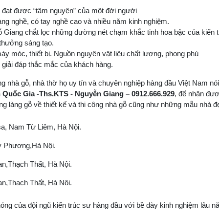
hủ đạt được “tâm nguyện” của một đời người
àng nghề, có tay nghề cao và nhiều năm kinh nghiệm.
Giang chắt lọc những đường nét chạm khắc tinh hoa bậc của kiến t
 thưởng sáng tạo.
áy móc, thiết bị. Nguồn nguyên vật liệu chất lượng, phong phú
ể giải đáp thắc mắc của khách hàng.
ông nhà gỗ, nhà thờ họ uy tín và chuyên nghiệp hàng đầu Việt Nam nói
Quốc Gia -Ths.KTS - Nguyễn Giang – 0912.666.929
, để nhận đượ
ng làng gỗ về thiết kế và thi công nhà gỗ cũng như những mẫu nhà đ
a, Nam Từ Liêm, Hà Nội.
y Phương,Hà Nội.
,Thạch Thất, Hà Nội.
,Thạch Thất, Hà Nội.
óng của đội ngũ kiến trúc sư hàng đầu với bề dày kinh nghiệm lâu nă