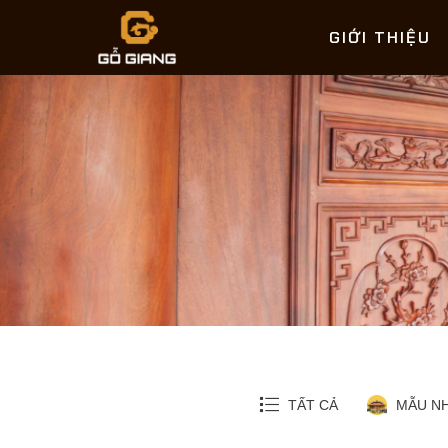
GIỚI THIỆU
TẤT CẢ
MẪU NH