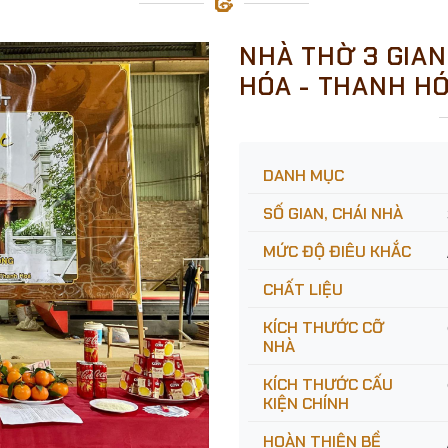
NHÀ THỜ 3 GIAN 
HÓA - THANH HÓ
DANH MỤC
SỐ GIAN, CHÁI NHÀ
MỨC ĐỘ ĐIÊU KHẮC
CHẤT LIỆU
KÍCH THƯỚC CỠ
NHÀ
KÍCH THƯỚC CẤU
KIỆN CHÍNH
HOÀN THIỆN BỀ