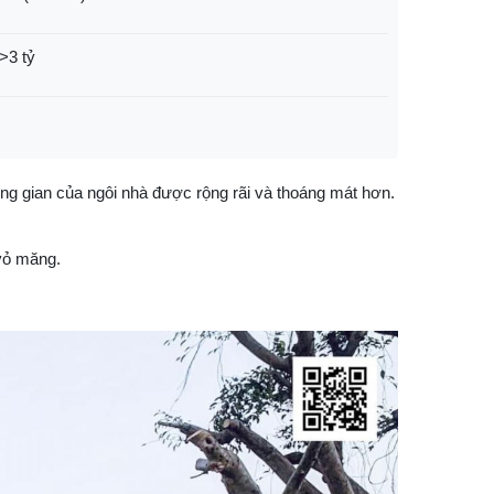
>3 tỷ
ông gian của ngôi nhà được rộng rãi và thoáng mát hơn.
 vỏ măng.