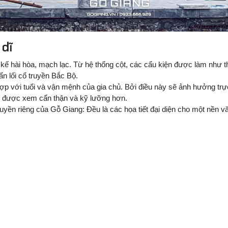
 dĩ
kế hài hòa, mạch lạc. Từ hệ thống cột, các cấu kiện được làm như th
n lối cổ truyền Bắc Bộ.
 với tuổi và vận mệnh của gia chủ. Bởi điều này sẽ ảnh hưởng trực
n được xem cẩn thận và kỹ lưỡng hơn.
ền riêng của Gỗ Giang: Đều là các họa tiết đại diện cho một nền v