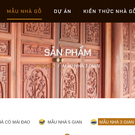
MẪU NHÀ GỖ
DỰ ÁN
KIẾN THỨC NHÀ G
SẢN PHẨM
BÁO GIÁ
/
MẪU NHÀ 3 GIAN
À CÓ MÁI ĐAO
MẪU NHÀ 5 GIAN
MẪU NHÀ 3 GIAN