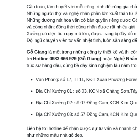
Cầu toàn, tâm huyết với mỗi công trình để cùng gia c
Những người thợ và nghệ nhân phần lớn xuất thân từ l
Những đường nét hoa văn có bản quyền riêng được Gỗ 
và công nhận; đồng thời cũng nhận được rất nhiều giải
Xưởng có diện tích quy mô lớn, được trang bị đầy đủ m
Đội ngũ chuyên viên tư vấn nhiệt tình, luôn sẵn sàng đ
Gỗ Giang
là một trong những công ty thiết kế và thi c
tới
Hotline 0933.666.929 (Gỗ Giang)
hoặc
Nghệ Nhân 
trúc sư hàng đầu, cùng bề dày kinh nghiệm lâu năm tro
Văn Phòng: số 17, TT11, KĐT Xuân Phương Fores
Địa Chỉ Xưởng 01 : số 03, KCN xã Chàng Sơn,Tâ
Địa Chỉ Xưởng 02: số 07 Đồng Cam,KCN Kim Quan
Địa Chỉ Xưởng 03: số 57 Đồng Cam,KCN Kim Quan
Liên hệ tới hotline để nhận được sự tư vấn và nhanh ch
như những mẫu nhà gỗ đẹp.