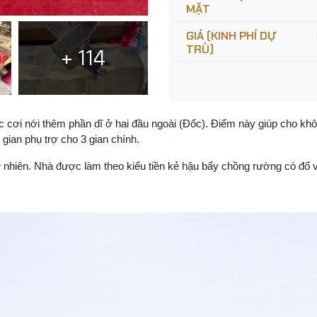
MẶT
GIÁ (KINH PHÍ DỰ
TRÙ)
+ 114
ợc cơi nới thêm phần dĩ ở hai đầu ngoài (Đốc). Điểm này giúp cho kh
 gian phụ trợ cho 3 gian chính.
 tự nhiên. Nhà được làm theo kiểu tiền kẻ hậu bẩy chồng rường có đố