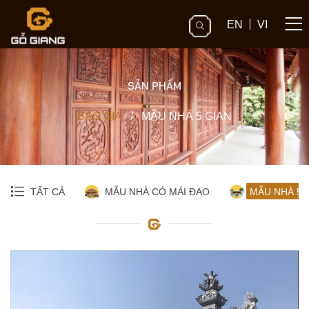
EN
VI
SẢN PHẨM
BÁO GIÁ
/
MẪU NHÀ 5 GIAN
TẤT CẢ
MẪU NHÀ CÓ MÁI ĐAO
MẪU NHÀ 5 