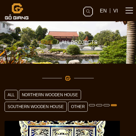
EN
VI
HOME
/
ALL PROJECTS
ALL
NORTHERN WOODEN HOUSE
SOUTHERN WOODEN HOUSE
OTHER