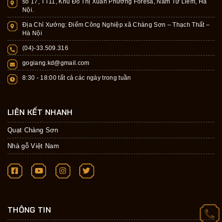
số 17, TT11, Khu Đô Thị Xuân Phương Foresa, Nam Từ Liêm, Hà
Nội.
Địa Chỉ Xưởng: Điểm Công Nghiệp xã Chàng Sơn – Thạch Thất –
Hà Nội
(04)-33.509.316
gogiang.kd@gmail.com
8:30 - 18:00 tất cả các ngày trong tuần
LIÊN KẾT NHANH
Quạt Chàng Sơn
Nhà gỗ Việt Nam
THÔNG TIN